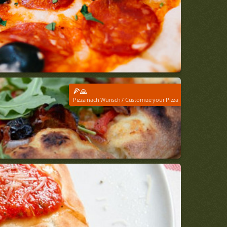
🍕🙏
Pizza nach Wunsch / Customize your Pizza