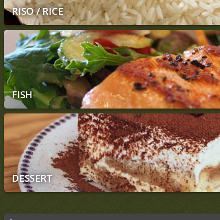
RISO / RICE
FISH
DESSERT